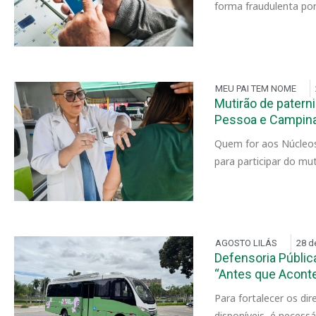
forma fraudulenta por
MEU PAI TEM NOME
Mutirão de patern
Pessoa e Campin
Quem for aos Núcleos
para participar do m
AGOSTO LILÁS
28 d
Defensoria Públic
“Antes que Acont
Para fortalecer os d
disponíveis, é necess