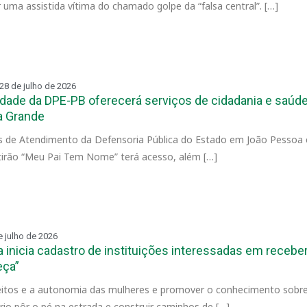
 uma assistida vítima do chamado golpe da “falsa central”. […]
28 de julho de 2026
idade da DPE-PB oferecerá serviços de cidadania e saú
a Grande
 de Atendimento da Defensoria Pública do Estado em João Pessoa
utirão “Meu Pai Tem Nome” terá acesso, além […]
e julho de 2026
a inicia cadastro de instituições interessadas em receb
eça”
ireitos e a autonomia das mulheres e promover o conhecimento sob
ário pôr o pé na estrada e construir caminhos de […]