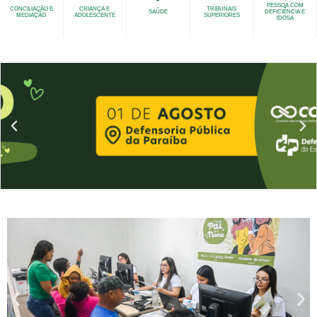
PESSOA COM
CONCILIAÇÃO E
CRIANÇA E
TRIBUNAIS
SAÚDE
DEFICIÊNCIA E
MEDIAÇÃO
ADOLESCENTE
SUPERIORES
IDOSA