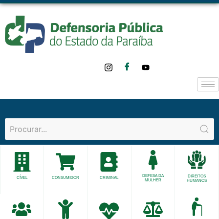
DEFESA DA
DIREITOS
CÍVEL
CONSUMIDOR
CRIMINAL
MULHER
HUMANOS