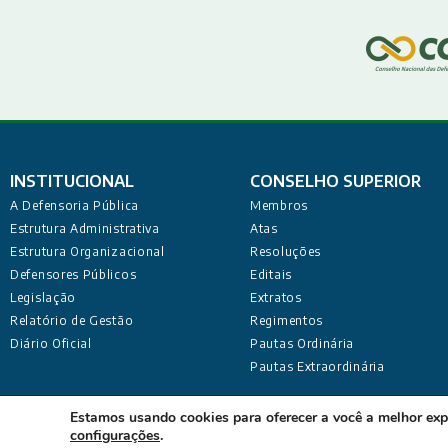
INSTITUCIONAL
CONSELHO SUPERIOR
A Defensoria Pública
Membros
Estrutura Administrativa
Atas
Estrutura Organizacional
Resoluções
Defensores Públicos
Editais
Legislação
Extratos
Relatório de Gestão
Regimentos
Diário Oficial
Pautas Ordinária
Pautas Extraordinária
Defensoria Pública do Estado da Paraíba Sede Admi
Estamos usando cookies para oferecer a você a melhor exp
configurações
.
Desenvolvido pela C