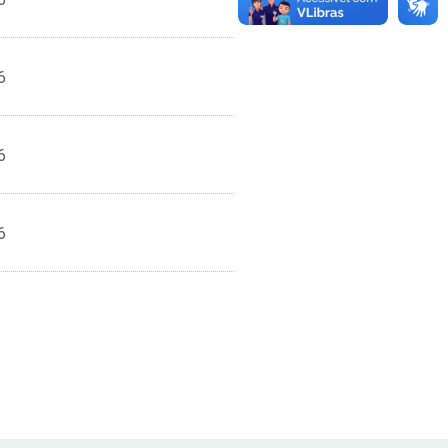
6
6
6