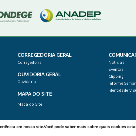
CORREGEDORIA GERAL
COMUNICA
Corregedoria
Notícias
Eventos
OUVIDORIA GERAL
Clipping
Ouvidoria
Informe Seman
Identidade Vis
MAPA DO SITE
Mapa do Site
nistrativa: Rua Deputado Barreto Sobrinho, 168 - Tambiá, João 
eriência em nosso site.Você pode saber mais sobre quais cookies es
oordenadoria de Tecnologia da Informação - Todos os direitos reservados