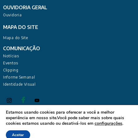
OUVIDORIA GERAL
Ouvidoria
MAPA DO SITE
Mapa do Site
COMUNICAÇÃO
Notícias
Eventos
Clipping
Informe Semanal
Identidade Visual
Estamos usando cookies para oferecer a você a melhor
experiência em nosso site.Você pode saber mais sobre quais
Defensoria Pública do Estado da Paraíba Sede Administrativa:
cookies estamos usando ou desativá-los em
configurações
.
Rua Deputado Barreto Sobrinho, 168 - Tambiá, João Pessoa -
PB, 58020-680
Aceitar