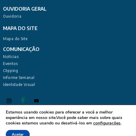
OUVIDORIA GERAL
Ouvidoria
MAPA DO SITE
Mapa do Site
COMUNICAÇÃO
Notícias
Eventos
Clipping
Informe Semanal
Identidade Visual
Estamos usando cookies para oferecer a você a melhor
experiência em nosso site.Você pode saber mais sobre quais
Defensoria Pública do Estado da Paraíba Sede Administrativa:
cookies estamos usando ou desativá-los em
configurações
.
Rua Deputado Barreto Sobrinho, 168 - Tambiá, João Pessoa -
PB, 58020-680
Aceitar