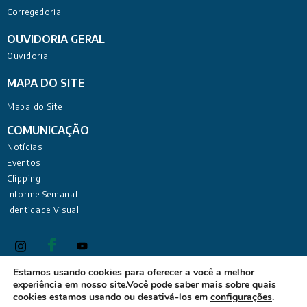
Corregedoria
OUVIDORIA GERAL
Ouvidoria
MAPA DO SITE
Mapa do Site
COMUNICAÇÃO
Notícias
Eventos
Clipping
Informe Semanal
Identidade Visual
Estamos usando cookies para oferecer a você a melhor
experiência em nosso site.Você pode saber mais sobre quais
Defensoria Pública do Estado da Paraíba Sede Administrativa:
cookies estamos usando ou desativá-los em
configurações
.
Rua Deputado Barreto Sobrinho, 168 - Tambiá, João Pessoa -