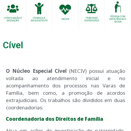
PESSOA COM
CONCILIAÇÃO E
CRIANÇA E
TRIBUNAIS
SAÚDE
DEFICIÊNCIA E
MEDIAÇÃO
ADOLESCENTE
SUPERIORES
IDOSA
Cível
O Núcleo Especial Cível
(NECIV) possui atuação
voltada ao atendimento inicial e no
acompanhamento dos processos nas Varas de
Família, bem como, a promoção de acordos
extrajudiciais. Os trabalhos são divididos em duas
coordenadorias:
Coordenadoria dos Direitos de Família
Atua em ações de investigação de paternidade,