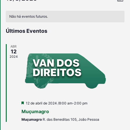
Mês
Selecione
do
de
a
Calendárior
data.
vi
Não há eventos futuros.
vis
de
Ev
Últimos Eventos
Eventos
ABR
12
2024
Destacado
12 de abril de 2024 /8:00 am
-
2:00 pm
Muçumagro
Muçumagro
R. das Beneditas 105, João Pessoa