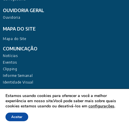
OUVIDORIA GERAL
Ouvidoria
MAPA DO SITE
Mapa do Site
COMUNICAÇÃO
Notícias
Eventos
Clipping
Informe Semanal
Identidade Visual
Estamos usando cookies para oferecer a você a melhor
experiência em nosso site.Você pode saber mais sobre quais
cookies estamos usando ou desativá-los em
configurações
.
Defensoria Pública do Estado da Paraíba Sede Administrativa:
Aceitar
Rua Deputado Barreto Sobrinho, 168 - Tambiá, João Pessoa -
PB, 58020-680