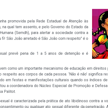
anha promovida pela Rede Estadual de Atenção às
, na qual tem assento, e pelo Governo do Estado da
 Humana (Semdh), para alertar a sociedade contra a
u fi! São João arretado é São João com respeito” é o
exual prevê pena de 1 a 5 anos de detenção e é
vem como um importante mecanismo de educação em direitos pa
 respeito aos corpos de cada pessoa. ‘Não é não’ significa res
udo em festas e manifestações culturais quando os índices d
altou a coordenadora do Núcleo Especial de Promoção e Defes
a Palitot.
xual é caracterizada pela prática de ato libidinoso contra a vo
consentimento ou qualquer ato sexual diferente da penetração.