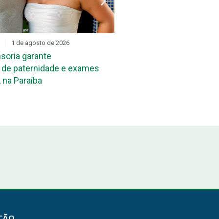
1 de agosto de 2026
DIA D
31 de julho de 2026
soria garante
Mutirão de reconheciment
de paternidade e exames
maternidade acontece ne
 na Paraíba
João Pessoa e em Campi
ÇÃO