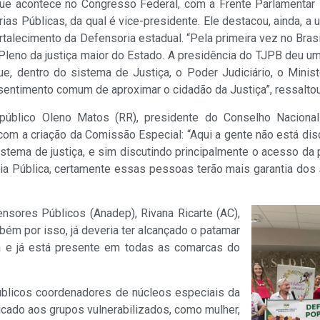
e acontece no Congresso Federal, com a Frente Parlamentar 
ias Públicas, da qual é vice-presidente. Ele destacou, ainda, a 
rtalecimento da Defensoria estadual. “Pela primeira vez no Bra
Pleno da justiça maior do Estado. A presidência do TJPB deu u
que, dentro do sistema de Justiça, o Poder Judiciário, o Min
sentimento comum de aproximar o cidadão da Justiça”, ressaltou
público Oleno Matos (RR), presidente do Conselho Nacion
om a criação da Comissão Especial: “Aqui a gente não está dis
istema de justiça, e sim discutindo principalmente o acesso da 
ia Pública, certamente essas pessoas terão mais garantia dos
sores Públicos (Anadep), Rivana Ricarte (AC),
ém por isso, já deveria ter alcançado o patamar
a e já está presente em todas as comarcas do
blicos coordenadores de núcleos especiais da
icado aos grupos vulnerabilizados, como mulher,