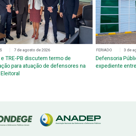
FERIADO
3 de agosto de 2026
REUNIÃO SE
efensoria Pública terá alterações no
DPE-PB r
xpediente entre os dias 5 e 11 de agosto
das Defen
Conbras