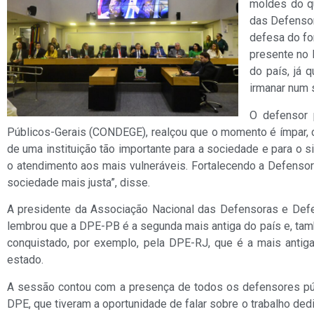
moldes do qu
das Defensor
defesa do fo
presente no 
do país, já 
irmanar num 
O defensor 
Públicos-Gerais (CONDEGE), realçou que o momento é ímpar, c
de uma instituição tão importante para a sociedade e para o s
o atendimento aos mais vulneráveis. Fortalecendo a Defensor
sociedade mais justa”, disse.
A presidente da Associação Nacional das Defensoras e Defen
lembrou que a DPE-PB é a segunda mais antiga do país e, tamb
conquistado, por exemplo, pela DPE-RJ, que é a mais antig
estado.
A sessão contou com a presença de todos os defensores pú
DPE, que tiveram a oportunidade de falar sobre o trabalho ded