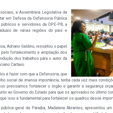
sociais, a Assembleia Legislativa da
ntar em Defesa da Defensoria Pública
 públicos e servidores da DPE-PB, a
duais de várias regiões do país e
oa, Adriano Galdino, ressaltou o papel
a pelo fortalecimento e ampliação dos
ndução dos trabalhos para o autor da
ciano Cartaxo.
ivo é fazer com que a Defensoria, que
lho social de imensa importância, tenha cada vez mais condiç
sso precisamos fortalecer o órgão e garantir a segurança or
junto ao Governo do Estado para que os aprovados no último co
ue isso é fundamental para fortalecer os quadros desse importa
pública-geral da Paraíba, Madalena Abrantes, apresentou um 