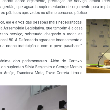
m dados sobre orçamento, prestação de serviço, déficit (cr
 da gestão, que aguarda suplementação de orçamento para impla
es públicos aprovados no último concurso público.
iça, ela é a voz das pessoas mais necessitadas.
 da Assembleia Legislativa, que também é a casa
osso serviço; sobretudo chegando a todas as
ional 80. A Defensoria agradece imensamente o
a nossa instituição e com o povo paraibano”,
ânime dos parlamentares. Além de Cartaxo,
 e os suplentes Sílvia Benjamim e George Morais.
or Araújo, Francisca Mota, Tovar Correia Lima e