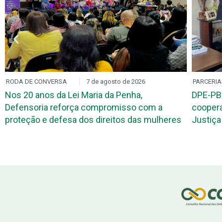
PARCERIAS
7 de agosto de 2026
DPE-PB e TRE-PB discutem termo de
D
a
cooperação para atuação de defensores na
e
lheres
Justiça Eleitoral