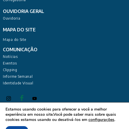
OUVIDORIA GERAL
Ouvidoria
MAPA DO SITE
Mapa do Site
COMUNICAÇÃO
Notícias
Eventos
Clipping
Informe Semanal
Identidade Visual
Estamos usando cookies para oferecer a você a melhor
experiência em nosso site.Você pode saber mais sobre quais
Defensoria Pública do Estado da Paraíba Sede Administrativa:
cookies estamos usando ou desativá-los em
configurações
.
Rua Deputado Barreto Sobrinho, 168 - Tambiá, João Pessoa -
PB, 58020-680