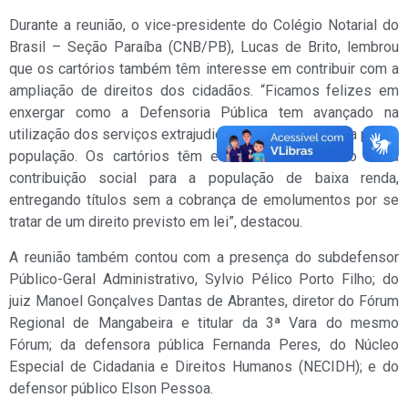
Durante a reunião, o vice-presidente do Colégio Notarial do
Brasil – Seção Paraíba (CNB/PB), Lucas de Brito, lembrou
que os cartórios também têm interesse em contribuir com a
ampliação de direitos dos cidadãos. “Ficamos felizes em
enxergar como a Defensoria Pública tem avançado na
utilização dos serviços extrajudiciais de forma gratuita para a
população. Os cartórios têm efeito adesão a isso numa
contribuição social para a população de baixa renda,
entregando títulos sem a cobrança de emolumentos por se
tratar de um direito previsto em lei”, destacou.
A reunião também contou com a presença do subdefensor
Público-Geral Administrativo, Sylvio Pélico Porto Filho; do
juiz Manoel Gonçalves Dantas de Abrantes, diretor do Fórum
Regional de Mangabeira e titular da 3ª Vara do mesmo
Fórum; da defensora pública Fernanda Peres, do Núcleo
Especial de Cidadania e Direitos Humanos (NECIDH); e do
defensor público Elson Pessoa.