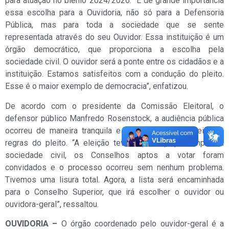
para atuação no biênio 2024/2026. “É de grande importância
essa escolha para a Ouvidoria, não só para a Defensoria
Pública, mas para toda a sociedade que se sente
representada através do seu Ouvidor. Essa instituição é um
órgão democrático, que proporciona a escolha pela
sociedade civil. O ouvidor será a ponte entre os cidadãos e a
instituição. Estamos satisfeitos com a condução do pleito.
Esse é o maior exemplo de democracia”, enfatizou.
De acordo com o presidente da Comissão Eleitoral, o
defensor público Manfredo Rosenstock, a audiência pública
ocorreu de maneira tranquila e com o devido respeito às
regras do pleito. “A eleição teve a participação ampla da
sociedade civil, os Conselhos aptos a votar foram
convidados e o processo ocorreu sem nenhum problema.
Tivemos uma lisura total. Agora, a lista será encaminhada
para o Conselho Superior, que irá escolher o ouvidor ou
ouvidora-geral”, ressaltou.
OUVIDORIA –
O órgão coordenado pelo ouvidor-geral é a