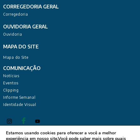
CORREGEDORIA GERAL
Corregedoria
OUVIDORIA GERAL
Ouvidoria
MAPA DO SITE
Mapa do Site
COMUNICAÇÃO
Notícias
Eventos
Clipping
Informe Semanal
Identidade Visual
Estamos usando cookies para oferecer a você a melhor
experiência em nosso site.Você pode saber mais sobre quais
Defensoria Pública do Estado da Paraíba Sede Administrativa: