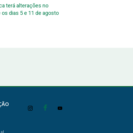
ca terá alterações no
DPE-PB reúne assessore
 os dias 5 e 11 de agosto
das Defensorias Públicas
Conbrascom
ÇÃO
al