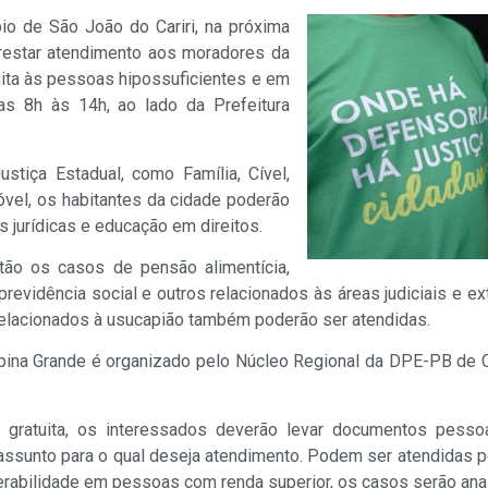
io de São João do Cariri, na próxima
 prestar atendimento aos moradores da
atuita às pessoas hipossuficientes e em
as 8h às 14h, ao lado da Prefeitura
stiça Estadual, como Família, Cível,
óvel, os habitantes da cidade poderão
 jurídicas e educação em direitos.
tão os casos de pensão alimentícia,
, previdência social e outros relacionados às áreas judiciais e e
 relacionados à usucapião também poderão ser atendidas.
ampina Grande é organizado pelo Núcleo Regional da DPE-PB de
l e gratuita, os interessados deverão levar documentos pes
ssunto para o qual deseja atendimento. Podem ser atendidas p
nerabilidade em pessoas com renda superior, os casos serão ana