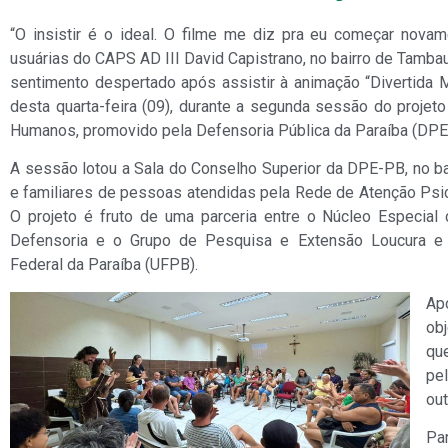
“O insistir é o ideal. O filme me diz pra eu começar novame
usuárias do CAPS AD III David Capistrano, no bairro de Tamb
sentimento despertado após assistir à animação “Divertida M
desta quarta-feira (09), durante a segunda sessão do projeto
Humanos, promovido pela Defensoria Pública da Paraíba (DPE
A sessão lotou a Sala do Conselho Superior da DPE-PB, no ba
e familiares de pessoas atendidas pela Rede de Atenção Psic
O projeto é fruto de uma parceria entre o Núcleo Especial
Defensoria e o Grupo de Pesquisa e Extensão Loucura e C
Federal da Paraíba (UFPB).
Ap
ob
que
pe
out
Pa