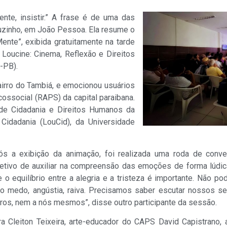
nte, insistir.” A frase é de uma das
auzinho, em João Pessoa. Ela resume o
ente”, exibida gratuitamente na tarde
 Loucine: Cinema, Reflexão e Direitos
-PB).
irro do Tambiá, e emocionou usuários
ossocial (RAPS) da capital paraibana.
 de Cidadania e Direitos Humanos da
idadania (LouCid), da Universidade
ós a exibição da animação, foi realizada uma roda de conv
jetivo de auxiliar na compreensão das emoções de forma lúdic
 o equilíbrio entre a alegria e a tristeza é importante. Não 
lo medo, angústia, raiva. Precisamos saber escutar nossos s
ros, nem a nós mesmos”, disse outro participante da sessão.
ra Cleiton Teixeira, arte-educador do CAPS David Capistrano,