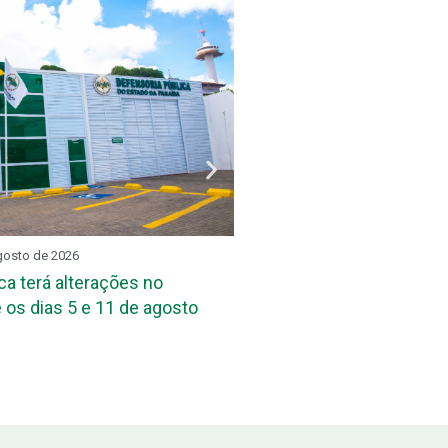
gosto de 2026
REUNIÃO SETORIAL
3 de ag
ca terá alterações no
DPE-PB reúne assessore
 os dias 5 e 11 de agosto
das Defensorias Públicas
Conbrascom