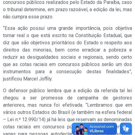
concursos públicos realizados pelo Estado da Paraíba, caso
o tribunal determine, em prazo razoável, a edição da lei, mas
não cumpra esse prazo.
“Essa ação possui uma grande importância, pois objetiva
tornar real o que está escrito na Constituição Estadual, que
diz que são objetivos prioritários do Estado o respeito aos
direitos das minorias, bem como erradicar a pobreza e
reduzir as desigualdades sociais e regionais, sendo certo
que as cotas raciais em concursos públicos serão um dos
instrumentos para a consecução destas finalidades”,
justificou Marcel Joffily.
O defensor público lembra que a edição da referida tal lei
chegou a ser promessa de campanha de gestores
anteriores, mas nunca foi efetivada. “Lembramos que em
vários outros Estados do Brasil (e também na esfera federal
– Lei n.º 12.990/14) já há leis que reservam as denominadas
cotas raciais em concursos públicos, ou seja, reserva de
vagas para pessoas autodeclaradas pretas e pardas, e a