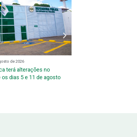
gosto de 2026
REUNIÃO SETORIAL
3 de ag
ca terá alterações no
DPE-PB reúne assessore
 os dias 5 e 11 de agosto
das Defensorias Públicas
Conbrascom