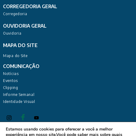
CORREGEDORIA GERAL
Corregedoria
OUVIDORIA GERAL
Ouvidoria
MAPA DO SITE
Mapa do Site
COMUNICAÇÃO
Notícias
Eventos
Clipping
Informe Semanal
Identidade Visual
Estamos usando cookies para oferecer a você a melhor
experiência em nosso site.Você pode saber mais sobre quais
Defensoria Pública do Estado da Paraíba Sede Administrativa: