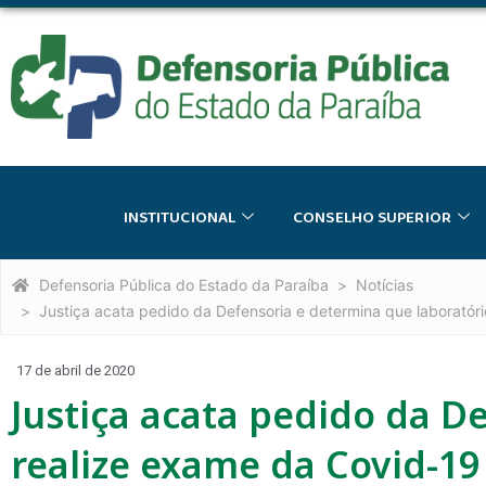
INSTITUCIONAL
CONSELHO SUPERIOR
Defensoria Pública do Estado da Paraíba
Notícias
Justiça acata pedido da Defensoria e determina que laboratór
17 de abril de 2020
Justiça acata pedido da D
realize exame da Covid-19