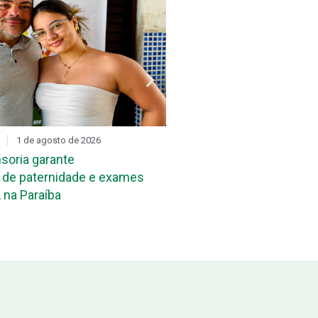
1 de agosto de 2026
DIA D
31 de julho de 2026
soria garante
Mutirão de reconheciment
de paternidade e exames
maternidade acontece ne
 na Paraíba
João Pessoa e em Campi