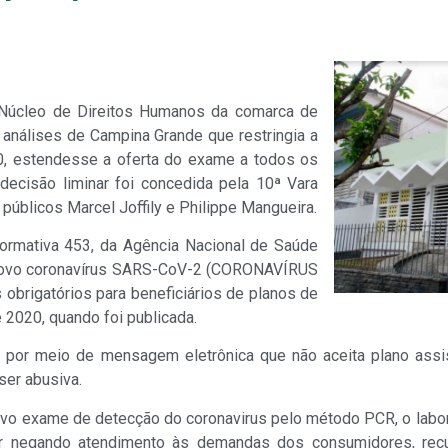
 Núcleo de Direitos Humanos da comarca de
 análises de Campina Grande que restringia a
0, estendesse a oferta do exame a todos os
decisão liminar foi concedida pela 10ª Vara
úblicos Marcel Joffily e Philippe Mangueira.
ormativa 453, da Agência Nacional de Saúde
 novo coronavírus SARS-CoV-2 (CORONAVÍRUS
obrigatórios para beneficiários de planos de
2020, quando foi publicada.
 por meio de mensagem eletrônica que não aceita plano assis
ser abusiva.
ovo exame de detecção do coronavirus pelo método PCR, o labor
tar negando atendimento às demandas dos consumidores, rec