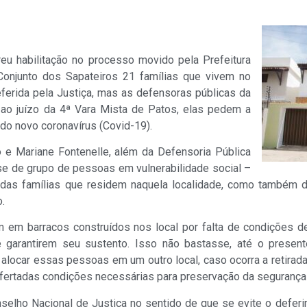
eu habilitação no processo movido pela Prefeitura
 Conjunto dos Sapateiros 21 famílias que vivem no
ferida pela Justiça, mas as defensoras públicas da
 ao juízo da 4ª Vara Mista de Patos, elas pedem a
o novo coronavírus (Covid-19).
e Mariane Fontenelle, além da Defensoria Pública
r-se de grupo de pessoas em vulnerabilidade social –
da das famílias que residem naquela localidade, como também
o.
em em barracos construídos nos local por falta de condições 
e garantirem seu sustento. Isso não bastasse, até o prese
alocar essas pessoas em um outro local, caso ocorra a retirada 
fertadas condições necessárias para preservação da segurança 
ho Nacional de Justiça no sentido de que se evite o deferim