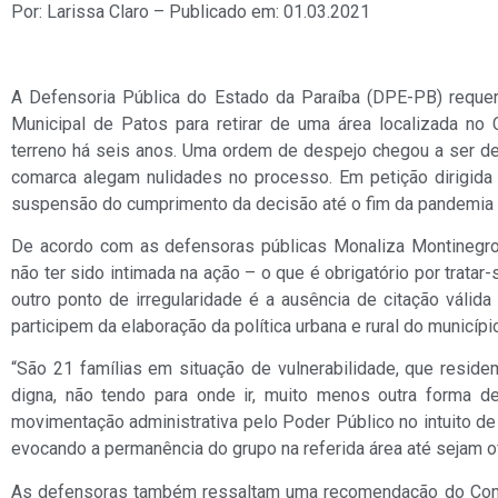
Por: Larissa Claro – Publicado em: 01.03.2021
A Defensoria Pública do Estado da Paraíba (DPE-PB) requer
Municipal de Patos para retirar de uma área localizada no
terreno há seis anos. Uma ordem de despejo chegou a ser de
comarca alegam nulidades no processo. Em petição dirigida
suspensão do cumprimento da decisão até o fim da pandemia d
De acordo com as defensoras públicas Monaliza Montinegro 
não ter sido intimada na ação – o que é obrigatório por trata
outro ponto de irregularidade é a ausência de citação váli
participem da elaboração da política urbana e rural do municípi
“São 21 famílias em situação de vulnerabilidade, que resid
digna, não tendo para onde ir, muito menos outra forma d
movimentação administrativa pelo Poder Público no intuito de 
evocando a permanência do grupo na referida área até sejam o
As defensoras também ressaltam uma recomendação do Consel