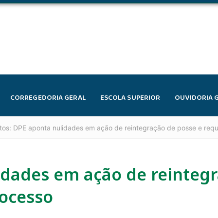
CORREGEDORIA GERAL
ESCOLA SUPERIOR
OUVIDORIA 
os: DPE aponta nulidades em ação de reintegração de posse e requ
idades em ação de reinteg
rocesso