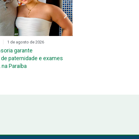
1 de agosto de 2026
DIA D
31 de julho de 2026
soria garante
Mutirão de reconheciment
de paternidade e exames
maternidade acontece ne
 na Paraíba
João Pessoa e em Campi