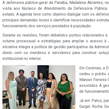
A defensora pública-geral da Paraíba, Madalena Abrantes, rea
visita aos Núcleos de Atendimento da Defensoria Públic
estado. A agenda teve como objetivo dialogar com os defenso
principais demandas locais e identificar necessidades estrutur
funcionamento dos serviços prestados à população.
Durante as reuniões, foram debatidos pontos relacionados à e
volume processual e estratégias para ampliar o acesso à 
iniciativa integra a política de gestão participativa da Adminis
direto com os membros e servidores para construir soluçõ
institucional no interior.
Em Coremas, a DP
cedeu o prédio e
Manoel Ferreira 
assistidos. A ge
de funcionamento
Já em Patos, par
Gurgel Rocha Suc