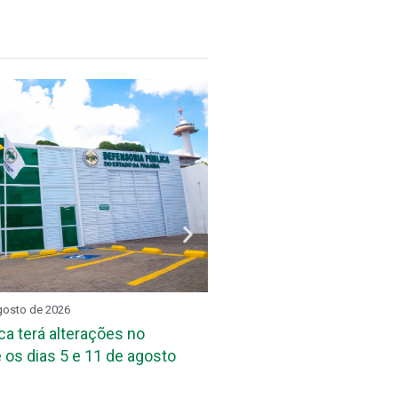
gosto de 2026
REUNIÃO SETORIAL
3 de ag
ca terá alterações no
DPE-PB reúne assessore
 os dias 5 e 11 de agosto
das Defensorias Públicas
Conbrascom