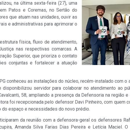
lizou, na última sexta-feira (27), uma
a em Patos e Coremas, no Sertão do
res que atuam nas unidades, ouvir as
ais e administrativas para aprimorar o
strutura física, fluxo de atendimento,
Justiça nas respectivas comarcas. A
tração Superior, que prioriza o contato
es conjuntas e fortalecer a atuação
G conheceu as instalações do núcleo, recém-instalado com o ap
 disponibilizou servidor para colaborar no atendimento ao pú
Cavalcanti, 58, ampliando a presença da Defensoria na região 
stora foi recepcionada pelo defensor Davi Pinheiro, com quem 
 do espaço e necessidades do novo prédio.
ticiparam da reunião com a defensora-geral os defensores Raf
upira, Amanda Silva Farias Dias Pereira e Letícia Maciel. O 