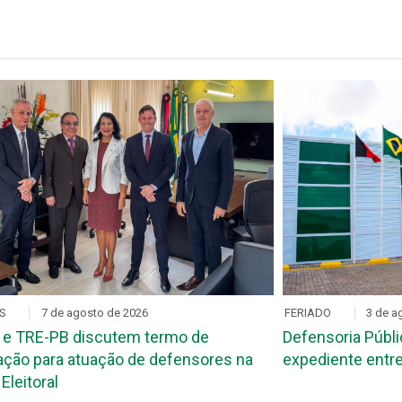
S
7 de agosto de 2026
FERIADO
3 de a
 e TRE-PB discutem termo de
Defensoria Públi
ção para atuação de defensores na
expediente entre
Eleitoral