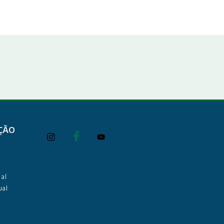
ÇÃO
al
ual