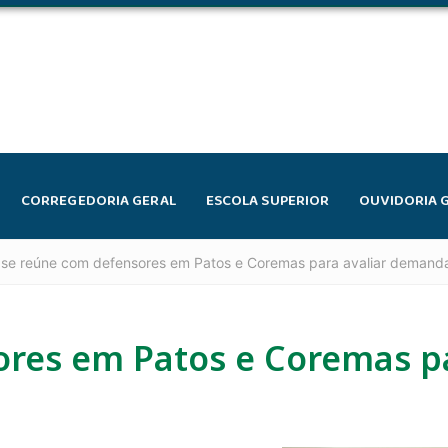
CORREGEDORIA GERAL
ESCOLA SUPERIOR
OUVIDORIA 
se reúne com defensores em Patos e Coremas para avaliar demanda
res em Patos e Coremas pa