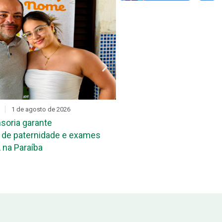
1 de agosto de 2026
DIA D
31 de julho de 2026
soria garante
Mutirão de reconheciment
de paternidade e exames
maternidade acontece ne
 na Paraíba
João Pessoa e em Campi