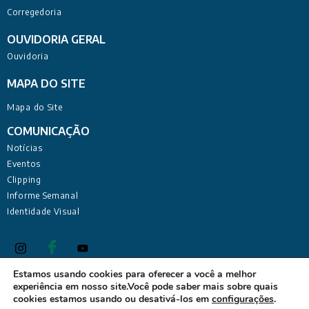
Corregedoria
OUVIDORIA GERAL
Ouvidoria
MAPA DO SITE
Mapa do Site
COMUNICAÇÃO
Notícias
Eventos
Clipping
Informe Semanal
Identidade Visual
Estamos usando cookies para oferecer a você a melhor
experiência em nosso site.Você pode saber mais sobre quais
Defensoria Pública do Estado da Paraíba Sede Administrativa:
cookies estamos usando ou desativá-los em
configurações
.
Rua Deputado Barreto Sobrinho, 168 - Tambiá, João Pessoa -