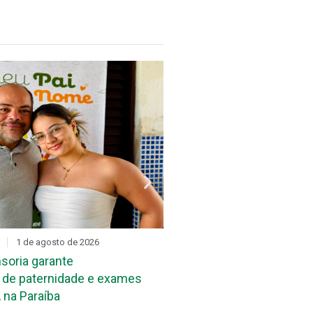
1 de agosto de 2026
DIA D
31 de julho de 2026
soria garante
Mutirão de reconheciment
de paternidade e exames
maternidade acontece ne
 na Paraíba
João Pessoa e em Campi