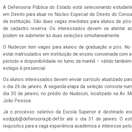
A Defensoria Pública do Estado está selecionando estudan
em Direito para atuar no Núcleo Especial de Direito do Cons
da instituição. São duas vagas imediatas para alunos de pó
de cadastro reserva. Os interessados devem se atentar a
podem se submeter às duas seleções simultaneamente.
O Nudecon tem vagas para alunos de graduação e pós. No 
estar matriculados em instituição de ensino conveniada com a
período e disponibilidade no turno da manhã – válido também
estágio é presencial.
Os alunos interessados devem enviar currículo atualizado pa
o dia 26 de janeiro. A segunda etapa da seleção consiste num
dia 30 de janeiro, no prédio do Nudecon, localizado na Av. 
João Pessoa.
Já o processo seletivo da Escola Superior é destinado ex
esdppb@defensoria.pb.def.br até o dia 31 de janeiro. O es
requisitos para a vaga experiência acadêmica e interesse pel