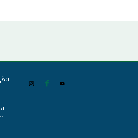
ÇÃO
al
ual