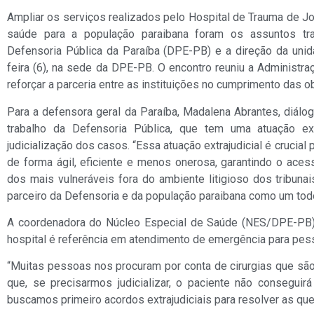
Ampliar os serviços realizados pelo Hospital de Trauma de J
saúde para a população paraibana foram os assuntos tra
Defensoria Pública da Paraíba (DPE-PB) e a direção da unida
feira (6), na sede da DPE-PB. O encontro reuniu a Administr
reforçar a parceria entre as instituições no cumprimento das o
Para a defensora geral da Paraíba, Madalena Abrantes, diál
trabalho da Defensoria Pública, que tem uma atuação ext
judicialização dos casos. “Essa atuação extrajudicial é crucial
de forma ágil, eficiente e menos onerosa, garantindo o acess
dos mais vulneráveis fora do ambiente litigioso dos tribuna
parceiro da Defensoria e da população paraibana como um tod
A coordenadora do Núcleo Especial de Saúde (NES/DPE-PB),
hospital é referência em atendimento de emergência para pess
“Muitas pessoas nos procuram por conta de cirurgias que sã
que, se precisarmos judicializar, o paciente não consegui
buscamos primeiro acordos extrajudiciais para resolver as qu