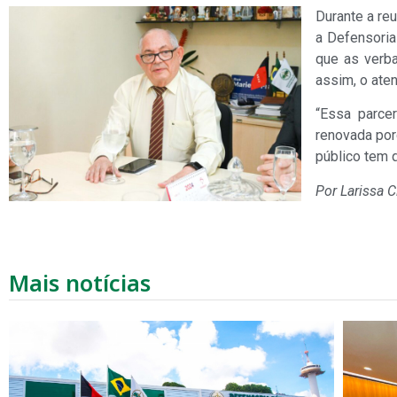
Durante a re
a Defensoria
que as verba
assim, o ate
“Essa parce
renovada por
público tem q
Por Larissa C
Mais notícias