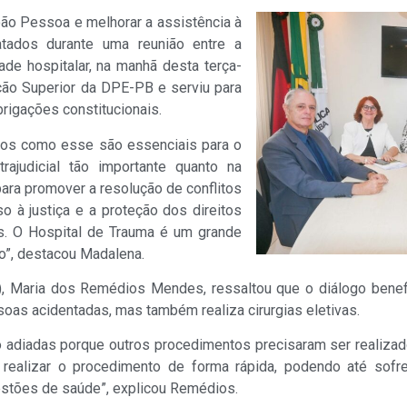
oão Pessoa e melhorar a assistência à
tados durante uma reunião entre a
de hospitalar, na manhã desta terça-
ação Superior da DPE-PB e serviu para
brigações constitucionais.
ogos como esse são essenciais para o
rajudicial tão importante quanto na
 para promover a resolução de conflitos
o à justiça e a proteção dos direitos
is. O Hospital de Trauma é um grande
o”, destacou Madalena.
 Maria dos Remédios Mendes, ressaltou que o diálogo benef
oas acidentadas, mas também realiza cirurgias eletivas.
o adiadas porque outros procedimentos precisaram ser realiz
rá realizar o procedimento de forma rápida, podendo até sofr
estões de saúde”, explicou Remédios.