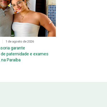
1 de agosto de 2026
DIA D
31 de julho de 2026
soria garante
Mutirão de reconheciment
de paternidade e exames
maternidade acontece ne
 na Paraíba
João Pessoa e em Campi