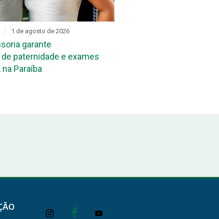
1 de agosto de 2026
DIA D
31 de julho de 2026
soria garante
Mutirão de reconheciment
de paternidade e exames
maternidade acontece ne
 na Paraíba
João Pessoa e em Campi
ÇÃO