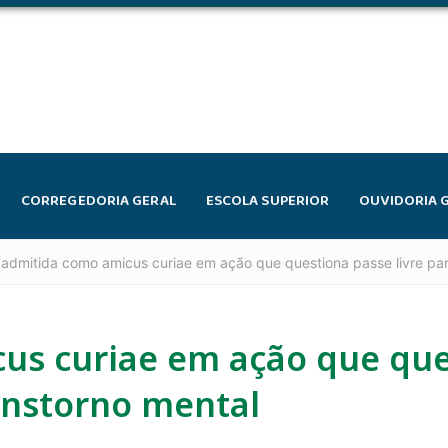
CORREGEDORIA GERAL
ESCOLA SUPERIOR
OUVIDORIA 
admitida como amicus curiae em ação que questiona passe livre pa
us curiae em ação que que
anstorno mental