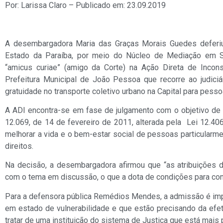
Por: Larissa Claro – Publicado em: 23.09.2019
A desembargadora Maria das Graças Morais Guedes deferiu
Estado da Paraíba, por meio do Núcleo de Mediação em S
“amicus curiae” (amigo da Corte) na Ação Direta de Incons
Prefeitura Municipal de João Pessoa que recorre ao judiciá
gratuidade no transporte coletivo urbano na Capital para pess
A ADI encontra-se em fase de julgamento com o objetivo de to
12.069, de 14 de fevereiro de 2011, alterada pela Lei 12.40
melhorar a vida e o bem-estar social de pessoas particularme
direitos.
Na decisão, a desembargadora afirmou que “as atribuições d
com o tema em discussão, o que a dota de condições para cont
Para a defensora pública Remédios Mendes, a admissão é imp
em estado de vulnerabilidade e que estão precisando da efeti
tratar de uma instituição do sistema de Justiça que está mai