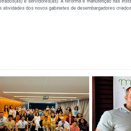
istrados(as) e servidores(as). A reforma e manutenção nas ins
das atividades dos novos gabinetes de desembargadores criado