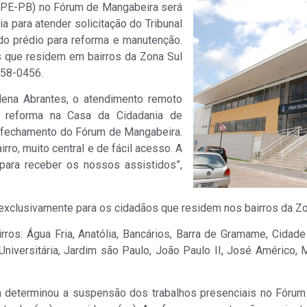
(DPE-PB) no Fórum de Mangabeira será
a para atender solicitação do Tribunal
do prédio para reforma e manutenção.
 que residem em bairros da Zona Sul
958-0456.
lena Abrantes, o atendimento remoto
a reforma na Casa da Cidadania de
o fechamento do Fórum de Mangabeira.
rro, muito central e de fácil acesso. A
para receber os nossos assistidos”,
xclusivamente para os cidadãos que residem nos bairros da Z
os: Água Fria, Anatólia, Bancários, Barra de Gramame, Cidade d
de Universitária, Jardim são Paulo, João Paulo II, José Américo
a determinou a suspensão dos trabalhos presenciais no Fórum 