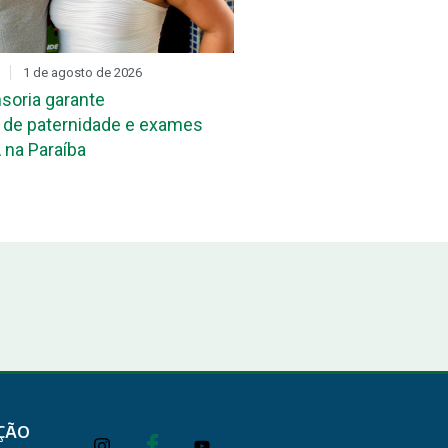
1 de agosto de 2026
DIA D
31 de julho de 2026
soria garante
Mutirão de reconheciment
de paternidade e exames
maternidade acontece ne
 na Paraíba
João Pessoa e em Campi
ÇÃO