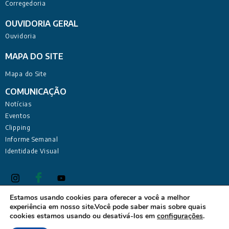
Corregedoria
OUVIDORIA GERAL
Ouvidoria
MAPA DO SITE
Mapa do Site
COMUNICAÇÃO
Notícias
Eventos
Clipping
Informe Semanal
Identidade Visual
Estamos usando cookies para oferecer a você a melhor
experiência em nosso site.Você pode saber mais sobre quais
Defensoria Pública do Estado da Paraíba Sede Administrativa:
cookies estamos usando ou desativá-los em
configurações
.
Rua Deputado Barreto Sobrinho, 168 - Tambiá, João Pessoa -
PB, 58020-680