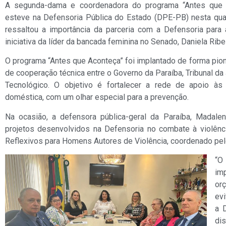
A segunda-dama e coordenadora do programa “Antes que A
esteve na Defensoria Pública do Estado (DPE-PB) nesta quarta
ressaltou a importância da parceria com a Defensoria par
iniciativa da líder da bancada feminina no Senado, Daniela Ribe
O programa “Antes que Aconteça” foi implantado de forma pion
de cooperação técnica entre o Governo da Paraíba, Tribunal d
Tecnológico. O objetivo é fortalecer a rede de apoio às
doméstica, com um olhar especial para a prevenção.
Na ocasião, a defensora pública-geral da Paraíba, Madale
projetos desenvolvidos na Defensoria no combate à violên
Reflexivos para Homens Autores de Violência, coordenado pe
“O
im
orç
evi
a 
dis