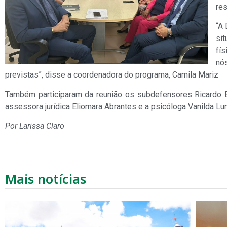
re
“A
si
fís
nó
previstas”, disse a coordenadora do programa, Camila Mariz
Também participaram da reunião os subdefensores Ricardo B
assessora jurídica Eliomara Abrantes e a psicóloga Vanilda L
Por Larissa Claro
Mais notícias