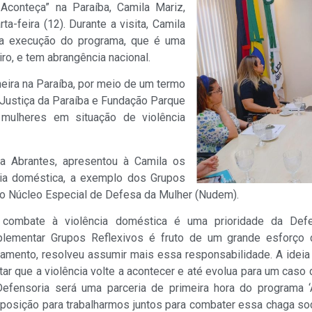
conteça” na Paraíba, Camila Mariz,
-feira (12). Durante a visita, Camila
a a execução do programa, que é uma
iro, e tem abrangência nacional.
eira na Paraíba, por meio de um termo
a Justiça da Paraíba e Fundação Parque
 mulheres em situação de violência
na Abrantes, apresentou à Camila os
cia doméstica, a exemplo dos Grupos
lo Núcleo Especial de Defesa da Mulher (Nudem).
 combate à violência doméstica é uma prioridade da Defe
plementar Grupos Reflexivos é fruto de um grande esforço 
amento, resolveu assumir mais essa responsabilidade. A ideia 
tar que a violência volte a acontecer e até evolua para um caso 
Defensoria será uma parceria de primeira hora do programa 
posição para trabalharmos juntos para combater essa chaga soci