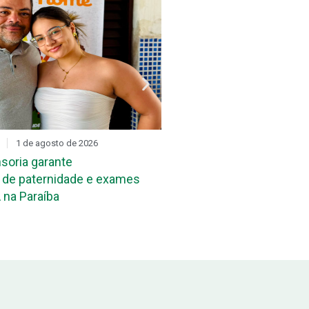
1 de agosto de 2026
DIA D
31 de julho de 2026
soria garante
Mutirão de reconheciment
de paternidade e exames
maternidade acontece ne
 na Paraíba
João Pessoa e em Campi