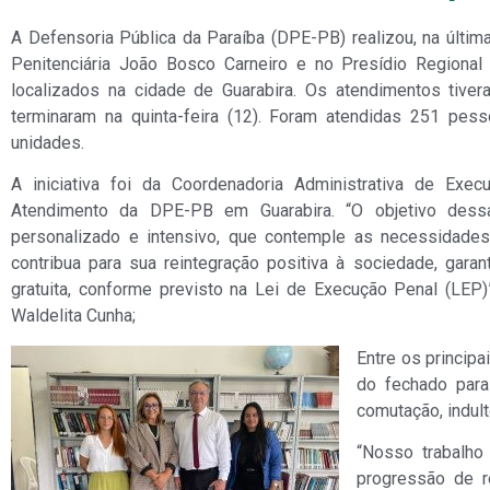
A Defensoria Pública da Paraíba (DPE-PB) realizou, na últi
Penitenciária João Bosco Carneiro e no Presídio Regiona
localizados na cidade de Guarabira. Os atendimentos tiveram
terminaram na quinta-feira (12). Foram atendidas 251 pes
unidades.
A iniciativa foi da Coordenadoria Administrativa de Ex
Atendimento da DPE-PB em Guarabira. “O objetivo dess
personalizado e intensivo, que contemple as necessidade
contribua para sua reintegração positiva à sociedade, garant
gratuita, conforme previsto na Lei de Execução Penal (LEP
Waldelita Cunha;
Entre os princip
do fechado para
comutação, indult
“Nosso trabalho
progressão de r