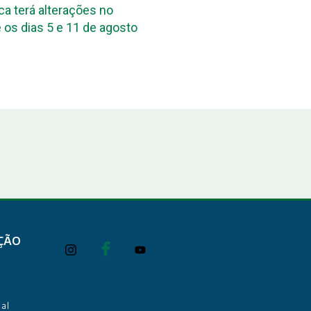
terações no
DPE-PB reúne assessores de comu
 e 11 de agosto
das Defensorias Públicas estaduais
Conbrascom
ÇÃO
al