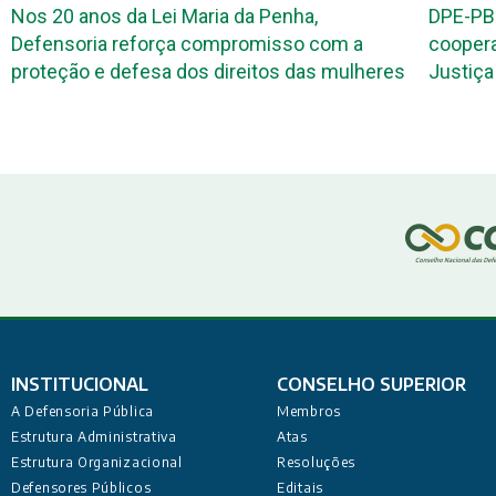
nos da Lei Maria da Penha,
DPE-PB e TRE-PB 
ia reforça compromisso com a
cooperação para 
 e defesa dos direitos das mulheres
Justiça Eleitoral
INSTITUCIONAL
CONSELHO SUPERIOR
A Defensoria Pública
Membros
Estrutura Administrativa
Atas
Estrutura Organizacional
Resoluções
Defensores Públicos
Editais