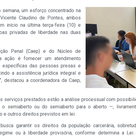
ma semana, um esforço concentrado na
l Vicente Claudino de Pontes, ambos
 início na última terça-feira (10) e
soas privadas de liberdade nas duas
ecução Penal (Caep) e do Núcleo de
a ação é fornecer um atendimento
s específicas das pessoas presas e
indo a assistência jurídica integral e
)”, destacou a coordenadora da Caep,
ais serviços prestados estão a análise processual com possibi
 o semiaberto ou do semiaberto para o aberto —, livramento
o e outros direitos previstos em lei.
 busca garantir os direitos da população carcerária, sobret
egime ou à liberdade provisória, conforme determina a Lei