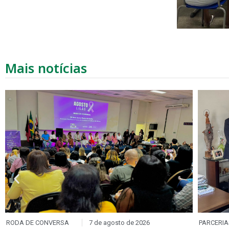
Mais notícias
ONVERSA
7 de agosto de 2026
PARCERIAS
7 de 