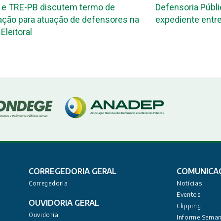
discutem termo de
Defensoria Pública terá al
atuação de defensores na
expediente entre os dias 5
CORREGEDORIA GERAL
COMUNICA
Corregedoria
Notícias
Eventos
OUVIDORIA GERAL
Clipping
Ouvidoria
Informe Seman