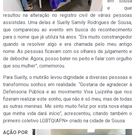
em Sousa
e que
resultou na alteração no registro civil de várias pessoas
assistidas. Uma delas é Suelly Samily Rodrigues de Sousa,
que compareceu ao evento em busca do reconhecimento
para o nome que já utiliza há anos. “Era muito constrangedor
quando ia resolver algo e era chamada pelo meu antigo
nome. As pessoas ficavam com os olhares de julgamento e
de deboche. Agora, posso bater no peito e falar com orgulho
que sou mulher”, comemorou.
Para Suelly, o mutirão levou dignidade a diversas pessoas e
transformou sonhos em realidade. “Gostaria de agradecer à
Defensoria Pública e ao movimento Viva Luizinha que nos
fizeram realizar este sonho, que não é só meu, mas de todas
as outras meninas. Me sinto muito feliz por esta nova etapa
que minha vida dará início”, acrescentou, citando também o
primeiro coletivo LGBTQIAPN+ criado na cidade de Sousa.
AÇÃO POR