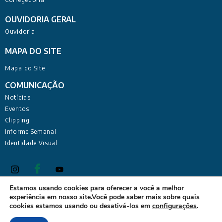
OUVIDORIA GERAL
Ouvidoria
MAPA DO SITE
Mapa do Site
COMUNICAÇÃO
Notícias
Eventos
Clipping
Informe Semanal
Identidade Visual
Estamos usando cookies para oferecer a você a melhor
experiência em nosso site.Você pode saber mais sobre quais
Defensoria Pública do Estado da Paraíba Sede Administrativa:
cookies estamos usando ou desativá-los em
configurações
.
Rua Deputado Barreto Sobrinho, 168 - Tambiá, João Pessoa -
PB, 58020-680