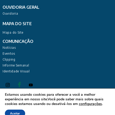
OUVIDORIA GERAL
Ouvidoria
MAPA DO SITE
Mapa do Site
COMUNICAÇÃO
Notícias
Eventos
Clipping
Informe Semanal
Identidade Visual
Estamos usando cookies para oferecer a você a melhor
experiência em nosso site.Você pode saber mais sobre quais
Defensoria Pública do Estado da Paraíba Sede Administrativa:
cookies estamos usando ou desativá-los em
configurações
.
Rua Deputado Barreto Sobrinho, 168 - Tambiá, João Pessoa -
PB, 58020-680
Aceitar