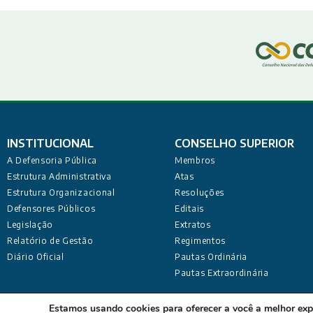
INSTITUCIONAL
CONSELHO SUPERIOR
A Defensoria Pública
Membros
Estrutura Administrativa
Atas
Estrutura Organizacional
Resoluções
Defensores Públicos
Editais
Legislação
Extratos
Relatório de Gestão
Regimentos
Diário Oficial
Pautas Ordinária
Pautas Extraordinária
Defensoria Pública do Estado da Paraíba Sede Admi
Estamos usando cookies para oferecer a você a melhor exp