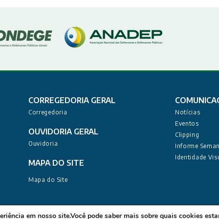
CORREGEDORIA GERAL
COMUNICA
Corregedoria
Notícias
Eventos
OUVIDORIA GERAL
Clipping
Ouvidoria
Informe Seman
Identidade Vis
MAPA DO SITE
Mapa do Site
nistrativa: Rua Deputado Barreto Sobrinho, 168 - Tambiá, João 
eriência em nosso site.Você pode saber mais sobre quais cookies es