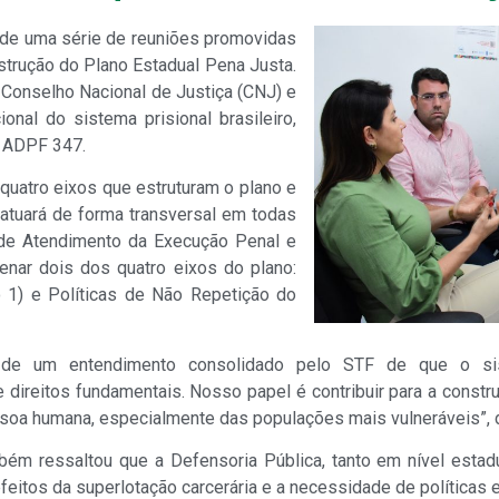
, de uma série de reuniões promovidas
nstrução do Plano Estadual Pena Justa.
o Conselho Nacional de Justiça (CNJ) e
onal do sistema prisional brasileiro,
a ADPF 347.
quatro eixos que estruturam o plano e
atuará de forma transversal em todas
a de Atendimento da Execução Penal e
enar dois dos quatro eixos do plano:
o 1) e Políticas de Não Repetição do
 de um entendimento consolidado pelo STF de que o siste
 direitos fundamentais. Nosso papel é contribuir para a const
soa humana, especialmente das populações mais vulneráveis”, d
ém ressaltou que a Defensoria Pública, tanto em nível estad
feitos da superlotação carcerária e a necessidade de políticas