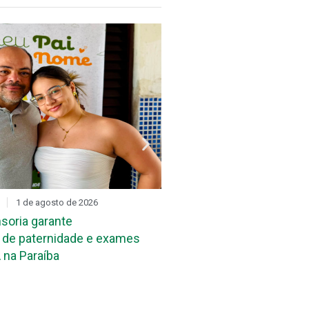
1 de agosto de 2026
DIA D
31 de julho de 2026
soria garante
Mutirão de reconheciment
de paternidade e exames
maternidade acontece ne
 na Paraíba
João Pessoa e em Campi