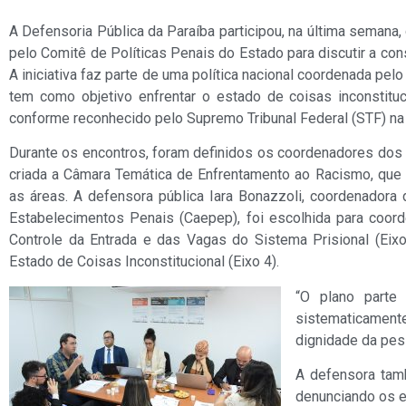
A Defensoria Pública da Paraíba participou, na última semana
pelo Comitê de Políticas Penais do Estado para discutir a co
A iniciativa faz parte de uma política nacional coordenada pel
tem como objetivo enfrentar o estado de coisas inconstituci
conforme reconhecido pelo Supremo Tribunal Federal (STF) n
Durante os encontros, foram definidos os coordenadores dos 
criada a Câmara Temática de Enfrentamento ao Racismo, que 
as áreas. A defensora pública Iara Bonazzoli, coordenador
Estabelecimentos Penais (Caepep), foi escolhida para coord
Controle da Entrada e das Vagas do Sistema Prisional (Eix
Estado de Coisas Inconstitucional (Eixo 4).
“O plano parte
sistematicamente
dignidade da pes
A defensora tamb
denunciando os e