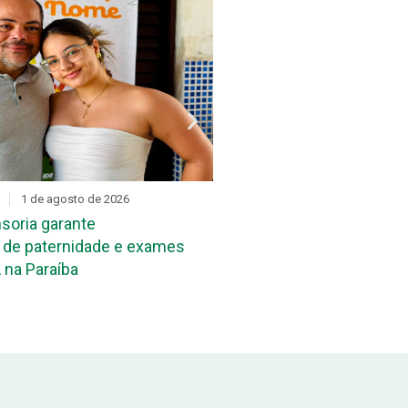
1 de agosto de 2026
DIA D
31 de julho de 2026
soria garante
Mutirão de reconheciment
de paternidade e exames
maternidade acontece ne
 na Paraíba
João Pessoa e em Campi