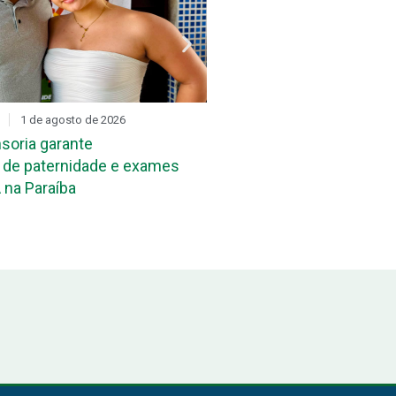
1 de agosto de 2026
DIA D
31 de julho de 2026
soria garante
Mutirão de reconheciment
de paternidade e exames
maternidade acontece ne
 na Paraíba
João Pessoa e em Campi