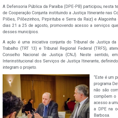
A Defensoria Pública da Paraíba (DPE-PB) participou, nesta te
de Cooperação Conjunta instituindo a Justiça Itinerante nas Co
Pilões, Pilõezinhos, Pirpirituba e Serra da Raiz) e Alagoinh
dias 21 a 25 de agosto, promovendo acesso a serviços que
desses municípios.
A ação é uma iniciativa conjunta do Tribunal de Justiça da 
Trabalho (TRT 13) e Tribunal Regional Federal (TRF5), a
Conselho Nacional de Justiça (CNJ). Neste sentido, em
Interinstitucional dos Serviços de Justiça Itinerante, defini
integram o projeto.
“Este é um p
programa Def
não são coma
compõem o si
acesso a uma
a DPE na oc
Barbosa.