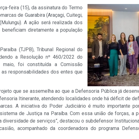
rça-feira (15), da assinatura do Termo
marcas de Guarabira (Araçagi, Cuitegi,
a (Mulungu). A ação será realizada dos
 beneficiam diretamente a população
Paraíba (TJPB), Tribunal Regional do
tendendo a Resolução nº 460/2022 do
 maio, foi constituída a Comissão
ndo as responsabilidades dos entes que
rojeto que se assemelha ao que a Defensoria Pública já desenv
ensoria Itinerante, atendendo localidades onde há déficit de d
rcas. A iniciativa do Poder Judiciário é muito importante p
stema de Justiça na Paraíba. Com essa união de forças, a po
 diversidade de serviços”, destacou o subdefensor Institucional
asião, acompanhado da coordenadora do programa Defensori