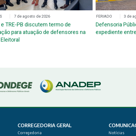
S
7 de agosto de 2026
FERIADO
3 de a
 e TRE-PB discutem termo de
Defensoria Públi
ção para atuação de defensores na
expediente entre
Eleitoral
CORREGEDORIA GERAL
COMUNICA
Corregedoria
Notícias