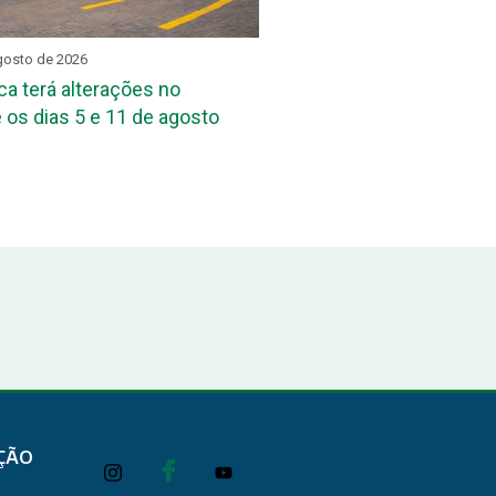
gosto de 2026
REUNIÃO SETORIAL
3 de ag
ca terá alterações no
DPE-PB reúne assessore
 os dias 5 e 11 de agosto
das Defensorias Públicas
Conbrascom
ÇÃO