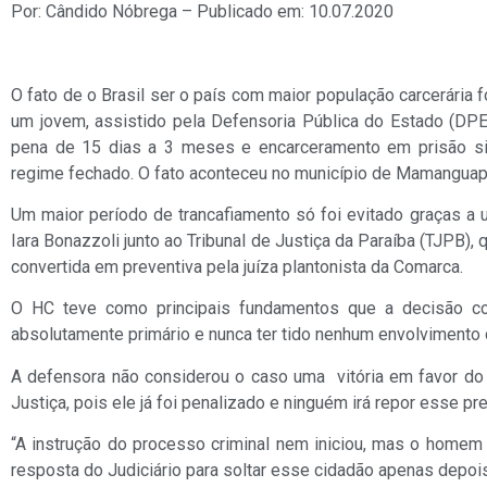
Por: Cândido Nóbrega – Publicado em: 10.07.2020
O fato de o Brasil ser o país com maior população carcerária f
um jovem, assistido pela Defensoria Pública do Estado (DPE
pena de 15 dias a 3 meses e encarceramento em prisão simp
regime fechado. O fato aconteceu no município de Mamanguap
Um maior período de trancafiamento só foi evitado graças a
Iara Bonazzoli junto ao Tribunal de Justiça da Paraíba (TJPB), q
convertida em preventiva pela juíza plantonista da Comarca.
O HC teve como principais fundamentos que a decisão co
absolutamente primário e nunca ter tido nenhum envolvimento 
A defensora não considerou o caso uma vitória em favor do 
Justiça, pois ele já foi penalizado e ninguém irá repor esse pre
“A instrução do processo criminal nem iniciou, mas o homem
resposta do Judiciário para soltar esse cidadão apenas depois