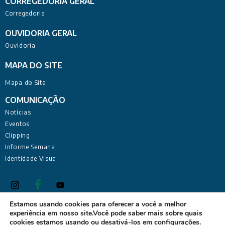
CORREGEDORIA GERAL
Corregedoria
OUVIDORIA GERAL
Ouvidoria
MAPA DO SITE
Mapa do Site
COMUNICAÇÃO
Notícias
Eventos
Clipping
Informe Semanal
Identidade Visual
Estamos usando cookies para oferecer a você a melhor
experiência em nosso site.Você pode saber mais sobre quais
Defensoria Pública do Estado da Paraíba Sede Administrativa:
cookies estamos usando ou desativá-los em
configurações
.
Rua Deputado Barreto Sobrinho, 168 - Tambiá, João Pessoa -