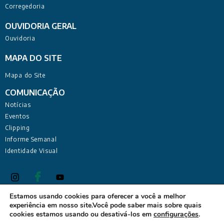
Corregedoria
OUVIDORIA GERAL
Ouvidoria
MAPA DO SITE
Mapa do Site
COMUNICAÇÃO
Notícias
Eventos
Clipping
Informe Semanal
Identidade Visual
Estamos usando cookies para oferecer a você a melhor
experiência em nosso site.Você pode saber mais sobre quais
Defensoria Pública do Estado da Paraíba Sede Administrativa:
cookies estamos usando ou desativá-los em
configurações
.
Rua Deputado Barreto Sobrinho, 168 - Tambiá, João Pessoa -