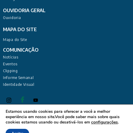
OUVIDORIA GERAL
Ouvidoria
MAPA DO SITE
Mapa do Site
COMUNICAÇÃO
Notícias
Eventos
Clipping
Informe Semanal
Identidade Visual
Estamos usando cookies para oferecer a você a melhor
experiência em nosso site.Você pode saber mais sobre quais
Defensoria Pública do Estado da Paraíba Sede Administrativa:
cookies estamos usando ou desativá-los em
configurações
.
Rua Deputado Barreto Sobrinho, 168 - Tambiá, João Pessoa -
PB, 58020-680