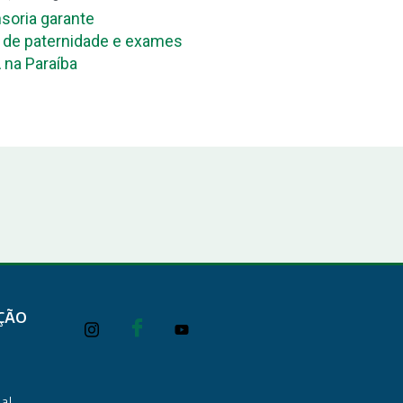
soria garante
Mutirão de reconheciment
de paternidade e exames
maternidade acontece ne
 na Paraíba
João Pessoa e em Campi
ÇÃO
al