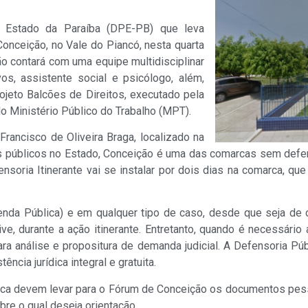
do Estado da Paraíba (DPE-PB) que leva
 Conceição, no Vale do Piancó, nesta quarta
ção contará com uma equipe multidisciplinar
vos, assistente social e psicólogo, além,
rojeto Balcões de Direitos, executado pela
Ministério Público do Trabalho (MPT).
ancisco de Oliveira Braga, localizado na
s públicos no Estado, Conceição é uma das comarcas sem defen
oria Itinerante vai se instalar por dois dias na comarca, que
enda Pública) e em qualquer tipo de caso, desde que seja de 
, durante a ação itinerante. Entretanto, quando é necessário
 análise e propositura de demanda judicial. A Defensoria Públ
cia jurídica integral e gratuita.
dica devem levar para o Fórum de Conceição os documentos pe
re o qual deseja orientação.