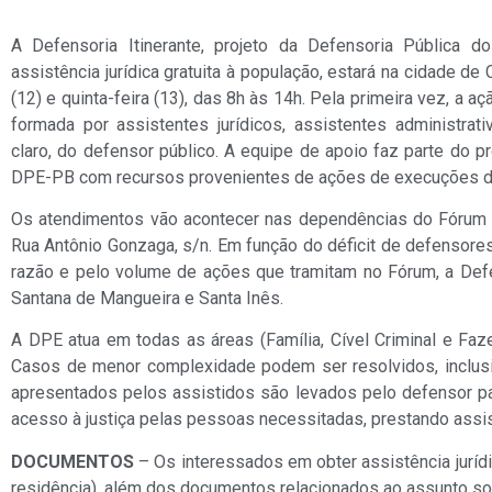
A Defensoria Itinerante, projeto da Defensoria Pública 
assistência jurídica gratuita à população, estará na cidade de
(12) e quinta-feira (13), das 8h às 14h. Pela primeira vez, a a
formada por assistentes jurídicos, assistentes administrati
claro, do defensor público. A equipe de apoio faz parte do p
DPE-PB com recursos provenientes de ações de execuções do 
Os atendimentos vão acontecer nas dependências do Fórum Fr
Rua Antônio Gonzaga, s/n. Em função do déficit de defensore
razão e pelo volume de ações que tramitam no Fórum, a Defens
Santana de Mangueira e Santa Inês.
A DPE atua em todas as áreas (Família, Cível Criminal e Faz
Casos de menor complexidade podem ser resolvidos, inclusive
apresentados pelos assistidos são levados pelo defensor para
acesso à justiça pelas pessoas necessitadas, prestando assistên
DOCUMENTOS
– Os interessados em obter assistência jurí
residência), além dos documentos relacionados ao assunto sob