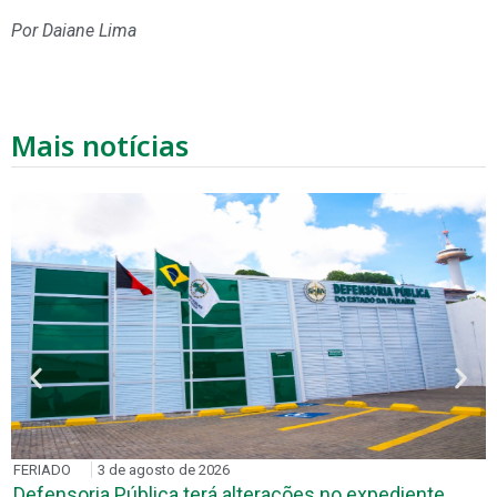
Por Daiane Lima
Mais notícias
ERIADO
3 de agosto de 2026
RE
efensoria Pública terá alterações no expediente
DP