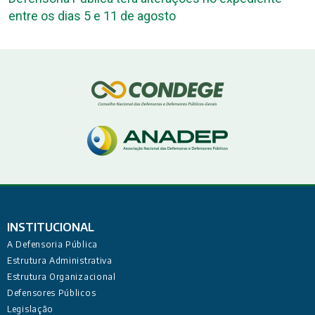
ntre os dias 5 e 11 de agosto
De
C
INSTITUCIONAL
A Defensoria Pública
Estrutura Administrativa
Estrutura Organizacional
Defensores Públicos
Legislação