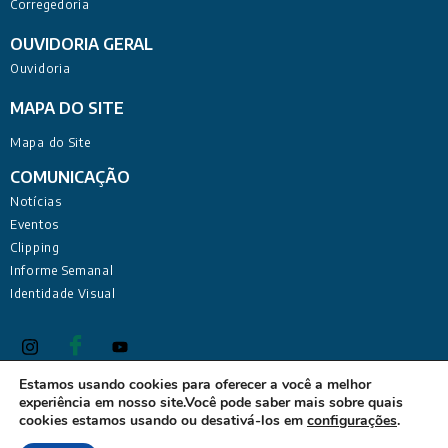
Corregedoria
OUVIDORIA GERAL
Ouvidoria
MAPA DO SITE
Mapa do Site
COMUNICAÇÃO
Notícias
Eventos
Clipping
Informe Semanal
Identidade Visual
Estamos usando cookies para oferecer a você a melhor
experiência em nosso site.Você pode saber mais sobre quais
Defensoria Pública do Estado da Paraíba Sede Administrativa:
cookies estamos usando ou desativá-los em
configurações
.
Rua Deputado Barreto Sobrinho, 168 - Tambiá, João Pessoa -
PB, 58020-680