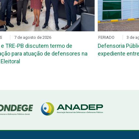
S
7 de agosto de 2026
FERIADO
3 de a
 e TRE-PB discutem termo de
Defensoria Públi
ção para atuação de defensores na
expediente entre
Eleitoral