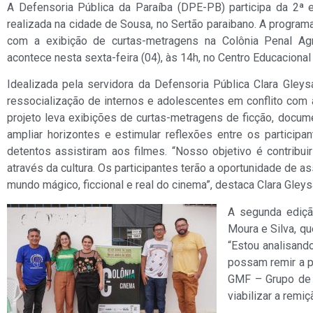
A Defensoria Pública da Paraíba (DPE-PB) participa da 2ª 
realizada na cidade de Sousa, no Sertão paraibano. A programaç
com a exibição de curtas-metragens na Colônia Penal Ag
acontece nesta sexta-feira (04), às 14h, no Centro Educaciona
Idealizada pela servidora da Defensoria Pública Clara Gley
ressocialização de internos e adolescentes em conflito com 
projeto leva exibições de curtas-metragens de ficção, docum
ampliar horizontes e estimular reflexões entre os participa
detentos assistiram aos filmes. “Nosso objetivo é contribu
através da cultura. Os participantes terão a oportunidade de as
mundo mágico, ficcional e real do cinema”, destaca Clara Gleys
A segunda ediçã
Moura e Silva, q
“Estou analisand
possam remir a p
GMF – Grupo de M
viabilizar a remi