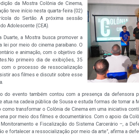
edição da Mostra Colônia de Cinema,
ão teve início nesta quarta-feira (02)
rícola do Sertão. A próxima sessão
l do Adolescente (CEA).
sa Duarte, a Mostra busca promover a
a lei por meio do cinema paraibano. O
entário e animação, com o objetivo de
ntes.No primeiro dia de exibições, 35
ir com o processo de ressocialização
sistir aos filmes e discutir sobre esse
a.
o do evento também contou com a presença da defensora pú
ue atua na cadeia pública de Sousa e estuda formas de tornar a
o como transformar o Colônia de Cinema em uma iniciativa cont
ena por meio dos filmes e documentários. Com o apoio da Colô
onitoramento e Fiscalização do Sistema Carcerário –, a Defe
ção e fortalecer a ressocialização por meio da arte”, afirma a def