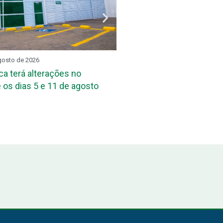
gosto de 2026
REUNIÃO SETORIAL
3 de ag
ca terá alterações no
DPE-PB reúne assessore
 os dias 5 e 11 de agosto
das Defensorias Públicas
Conbrascom