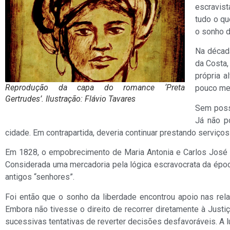
escravist
tudo o qu
o sonho d
Na décad
da Costa,
própria a
Reprodução da capa do romance ‘Preta
pouco me
Gertrudes’. Ilustração: Flávio Tavares
Sem possu
Já não p
cidade. Em contrapartida, deveria continuar prestando serviço
Em 1828, o empobrecimento de Maria Antonia e Carlos José at
Considerada uma mercadoria pela lógica escravocrata da época
antigos “senhores”.
Foi então que o sonho da liberdade encontrou apoio nas rel
Embora não tivesse o direito de recorrer diretamente à Justi
sucessivas tentativas de reverter decisões desfavoráveis. A lu