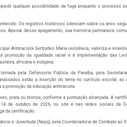
mpedir qualquer possibilidade de fuga enquanto o processo se
onhecido. Os registros históricos silenciam sobre os anos segu
buscou. Apesar desse apagamento, sua memória permanece como 
cipal Antirracista Gertrudes Maria reconhece, valoriza e incent
à promoção da igualdade racial e à implementação das Lei
sileira, africana e indígena.
formada pela Defensoria Pública da Paraíba, pela Secretar
analisados estão a inserção do tema no currículo escolar, a
 a promoção da educação antirracista.
ouro, prata ou bronze, conforme a pontuação alcançada. A certif
 14 de outubro de 2026, no site e nas redes sociais da De
a da certificação.
nfância e Juventude (Nepij), pela Coordenadoria de Combate ao 