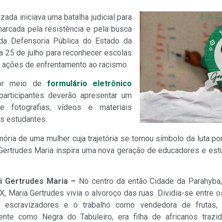
ada iniciava uma batalha judicial para
 marcada pela resistência e pela busca
ta da Defensoria Pública do Estado da
a 25 de julho para reconhecer escolas
 ações de enfrentamento ao racismo.
or meio de
formulário eletrônico
 participantes deverão apresentar um
e fotografias, vídeos e materiais
s estudantes.
ria de uma mulher cuja trajetória se tornou símbolo da luta por
e Gertrudes Maria inspira uma nova geração de educadores e est
i Gertrudes Maria –
No centro da então Cidade da Parahyba,
X, Maria Gertrudes vivia o alvoroço das ruas. Dividia-se entr
 escravizadores e o trabalho como vendedora de frutas, 
ente como Negra do Tabuleiro, era filha de africanos trazi