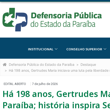
INSTITUCIONAL
CONSELHO SUPERIOR
Defensoria Pública do Estado da Paraíba
Destaque
Há 198 anos, Gertrudes Maria iniciava uma luta pela liberdade n
EDITAL ABERTO
7 de julho de 2026
Há 198 anos, Gertrudes Ma
Paraíba; história inspira 