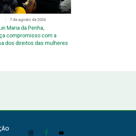
7 de agosto de 2026
PARCERIAS
7 de agosto de 
ei Maria da Penha,
DPE-PB e TRE-PB discut
rça compromisso com a
cooperação para atuação
a dos direitos das mulheres
Justiça Eleitoral
ÇÃO