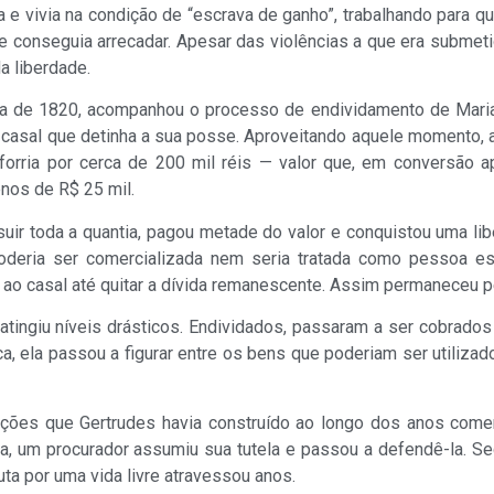
a e vivia na condição de “escrava de ganho”, trabalhando para
e conseguia arrecadar. Apesar das violências a que era submet
a liberdade.
a de 1820, acompanhou o processo de endividamento de Maria
 casal que detinha a sua posse. Aproveitando aquele momento, 
lforria por cerca de 200 mil réis — valor que, em conversão a
nos de R$ 25 mil.
ir toda a quantia, pagou metade do valor e conquistou uma libe
oderia ser comercializada nem seria tratada como pessoa esc
s ao casal até quitar a dívida remanescente. Assim permaneceu 
ingiu níveis drásticos. Endividados, passaram a ser cobrados 
, ela passou a figurar entre os bens que poderiam ser utilizad
ações que Gertrudes havia construído ao longo dos anos comer
ça, um procurador assumiu sua tutela e passou a defendê-la. S
ta por uma vida livre atravessou anos.