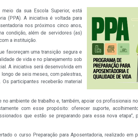
 meio da sua Escola Superior, está
 (PPA). A iniciativa é voltada para
osentadoria nos próximos cinco anos,
ma condição, além de servidores (as)
om a instituição.
ue favoreçam uma transição segura e
alidade de vida e no planejamento sob
cial. A iniciativa será desenvolvida em
o longo de seis meses, com palestras,
. Os participantes receberão material
ade no ambiente de trabalho e, também, apoiar os profissionais 
stamente com esse propósito: oferecer suporte, acolhimento
sionados que estão se preparando para essa nova etapa”, po
rtado o curso Preparação para Aposentadoria, realizado em p