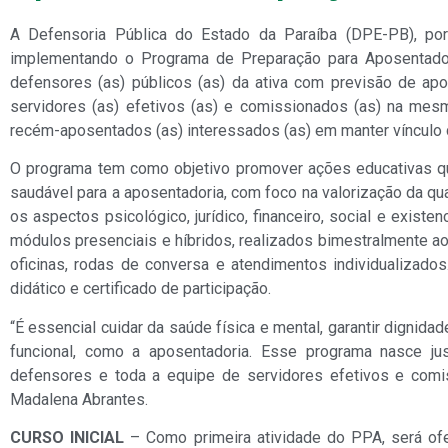
A Defensoria Pública do Estado da Paraíba (DPE-PB), por
implementando o Programa de Preparação para Aposentadoria
defensores (as) públicos (as) da ativa com previsão de ap
servidores (as) efetivos (as) e comissionados (as) na mes
recém-aposentados (as) interessados (as) em manter vínculo c
O programa tem como objetivo promover ações educativas q
saudável para a aposentadoria, com foco na valorização da qu
os aspectos psicológico, jurídico, financeiro, social e existen
módulos presenciais e híbridos, realizados bimestralmente a
oficinas, rodas de conversa e atendimentos individualizados
didático e certificado de participação.
“É essencial cuidar da saúde física e mental, garantir dignid
funcional, como a aposentadoria. Esse programa nasce ju
defensores e toda a equipe de servidores efetivos e comis
Madalena Abrantes.
CURSO INICIAL
– Como primeira atividade do PPA, será ofe