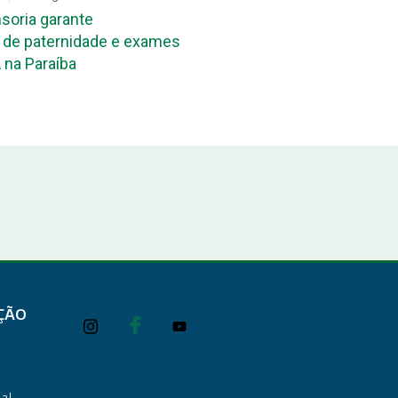
soria garante
Mutirão de reconheciment
de paternidade e exames
maternidade acontece ne
 na Paraíba
João Pessoa e em Campi
ÇÃO
al