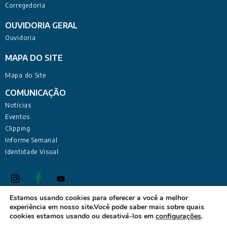
Corregedoria
OUVIDORIA GERAL
Ouvidoria
MAPA DO SITE
Mapa do Site
COMUNICAÇÃO
Notícias
Eventos
Clipping
Informe Semanal
Identidade Visual
Estamos usando cookies para oferecer a você a melhor
experiência em nosso site.Você pode saber mais sobre quais
Defensoria Pública do Estado da Paraíba Sede Administrativa:
cookies estamos usando ou desativá-los em
configurações
.
Rua Deputado Barreto Sobrinho, 168 - Tambiá, João Pessoa -