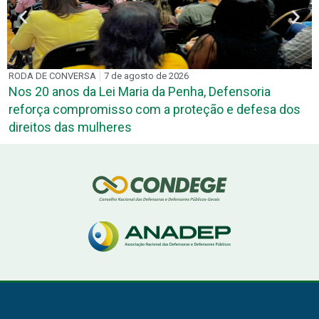
de 2026
PARCERIAS
7 de agosto de 2026
a Penha, Defensoria
DPE-PB e TRE-PB discutem 
a proteção e defesa dos
para atuação de defensores 