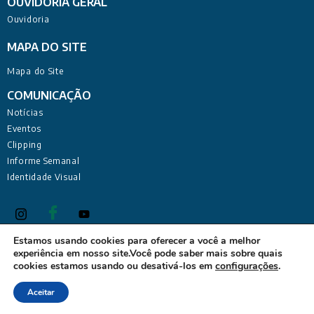
OUVIDORIA GERAL
Ouvidoria
MAPA DO SITE
Mapa do Site
COMUNICAÇÃO
Notícias
Eventos
Clipping
Informe Semanal
Identidade Visual
Estamos usando cookies para oferecer a você a melhor
experiência em nosso site.Você pode saber mais sobre quais
Defensoria Pública do Estado da Paraíba Sede Administrativa:
cookies estamos usando ou desativá-los em
configurações
.
Rua Deputado Barreto Sobrinho, 168 - Tambiá, João Pessoa -
PB, 58020-680
Aceitar
Desenvolvido pela Coordenadoria de Tecnologia da Informação - Todos os direitos reservados