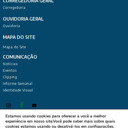
CORREGEDORIA GERAL
Corregedoria
OUVIDORIA GERAL
Ouvidoria
MAPA DO SITE
Mapa do Site
COMUNICAÇÃO
Notícias
Eventos
Clipping
Informe Semanal
Identidade Visual
Estamos usando cookies para oferecer a você a melhor
experiência em nosso site.Você pode saber mais sobre quais
Defensoria Pública do Estado da Paraíba Sede Administrativa:
cookies estamos usando ou desativá-los em
configurações
.