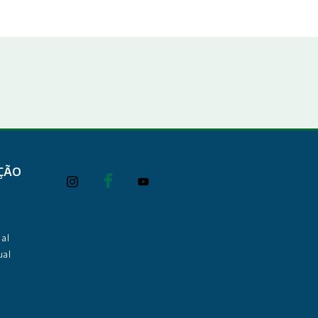
ÇÃO
al
ual