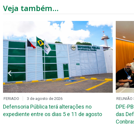
Veja também...
REUNIÃO SETORIAL
3 de agosto de 2026
MEU PA
DPE-PB reúne assessores de comunicação
Mutirã
das Defensorias Públicas estaduais durante o
recon
Conbrascom
gratui