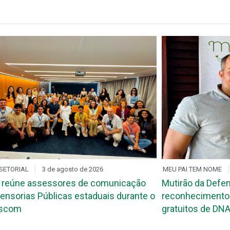
I TEM NOME
1 de agosto de 2026
DIA D
31 de julh
o da Defensoria garante
Mutirão de rec
hecimento de paternidade e exames
maternidade ac
tos de DNA na Paraíba
João Pessoa e